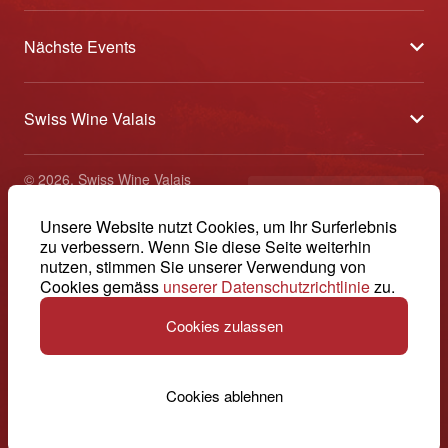
Über uns
Nächste Events
Partner
Sélection des Vins du Valais
Medien
Swiss Wine Valais
Am Puls der Ernte
Kontakt
Avenue de la Gare 2 - CP 144 - 1964 Conthey
Etoiles du Valais
© 2026, Swiss Wine Valais
Deutsch (Schweiz)
+41 27 345 40 80
Offene Weinkeller Wallis
Impressum
Unsere Website nutzt Cookies, um Ihr Surferlebnis
info@swisswinevalais.ch
zu verbessern. Wenn Sie diese Seite weiterhin
nutzen, stimmen Sie unserer Verwendung von
Cookies gemäss
unserer Datenschutzrichtlinie
zu.
Cookies zulassen
Schweiz. Natürlich.
Cookies ablehnen