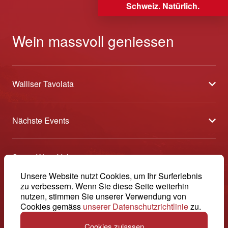
Schweiz. Natürlich.
Wein massvoll geniessen
Walliser Tavolata
Über uns
Nächste Events
Partner
Sélection des Vins du Valais
Medien
Swiss Wine Valais
Am Puls der Ernte
Kontakt
Avenue de la Gare 2 - CP 144 - 1964 Conthey
Unsere Website nutzt Cookies, um Ihr Surferlebnis
Etoiles du Valais
zu verbessern. Wenn Sie diese Seite weiterhin
© 2026, Swiss Wine Valais
nutzen, stimmen Sie unserer Verwendung von
Deutsch (Schweiz)
+41 27 345 40 80
Offene Weinkeller Wallis
Impressum
Cookies gemäss
unserer Datenschutzrichtlinie
zu.
info@swisswinevalais.ch
Cookies zulassen