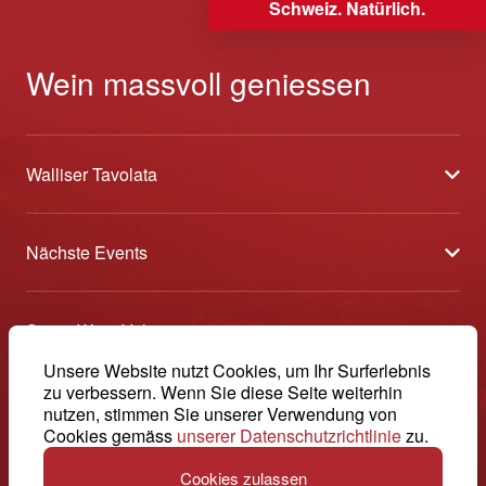
Schweiz. Natürlich.
Wein massvoll geniessen
Walliser Tavolata
Über uns
Nächste Events
Partner
Sélection des Vins du Valais
Medien
Swiss Wine Valais
Am Puls der Ernte
Kontakt
Avenue de la Gare 2 - CP 144 - 1964 Conthey
Unsere Website nutzt Cookies, um Ihr Surferlebnis
Etoiles du Valais
zu verbessern. Wenn Sie diese Seite weiterhin
© 2026, Swiss Wine Valais
nutzen, stimmen Sie unserer Verwendung von
Deutsch (Schweiz)
+41 27 345 40 80
Offene Weinkeller Wallis
Impressum
Cookies gemäss
unserer Datenschutzrichtlinie
zu.
info@swisswinevalais.ch
Cookies zulassen