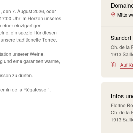
Domaine
g, den 7. August 2026, oder
Mittelwa
 17:00 Uhr im Herzen unseres
 einer einzigartigen
e, ein speziell für diesen
Standort 
nsere traditionelle Torrée.
Ch. de la
ation unserer Weine,
1913 Sail
ng und eine garantiert warme,
Auf K
üssen zu dürfen.
hemin de la Régalesse 1,
Infos u
Florine Ro
Ch. de la
1913 Sail