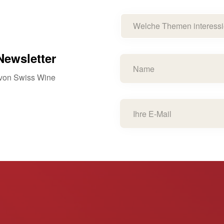
Welche Themen interessi
ewsletter
s von Swiss Wine