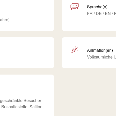
Sprache(n)
FR / DE / EN / 
jahre)
Animation(en)
Volkstümliche 
ingeschränkte Besucher
ushaltestelle: Saillon,