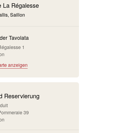
 La Régalesse
llis, Saillon
der Tavolata
 Régalesse 1
lon
arte anzeigen
nd Reservierung
duit
 Pommeraie 39
lon