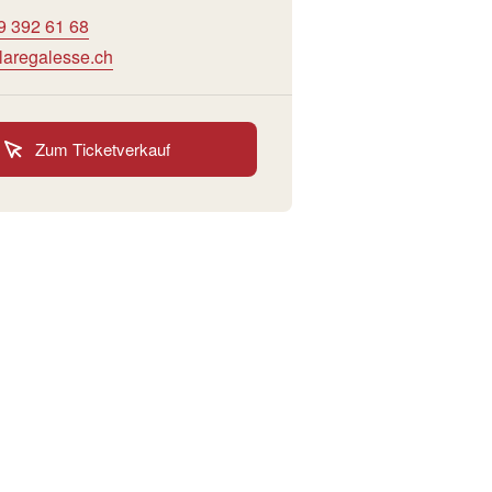
9 392 61 68
laregalesse.ch
Zum Ticketverkauf