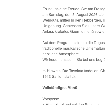
Es ist uns eine Freude, Sie am Freita
am Samstag, den 8. August 2026, ab
Weinguts, mitten in den Rebbergen, in
Umgebung. Geniessen Sie unsere Wein
Anlass kreiertes Gourmetmenü sowie u
Auf dem Programm stehen die Degust
traditionelle musikalische Unterhaltu
herzliche Atmosphäre.
Wir freuen uns sehr, Sie bei uns begr
⚠️ Hinweis: Die Tavolata findet am C
1913 Saillon statt ⚠️
Vollständiges Menü
Vorspeise
> Mosaikbrot und salzige Speisen